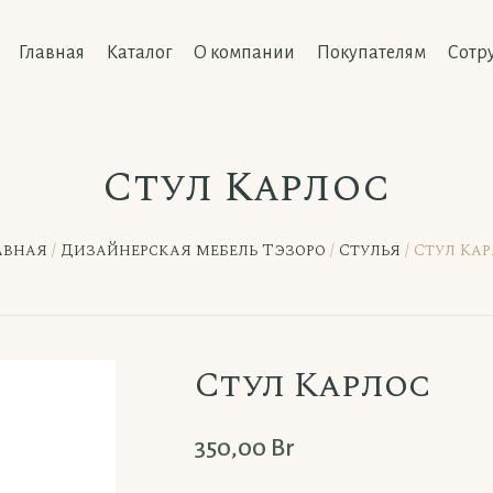
Главная
Каталог
О компании
Покупателям
Сотр
Стул Карлос
авная
/
Дизайнерская мебель Тэзоро
/
Стулья
/ Стул Ка
Стул Карлос
350,00
Br