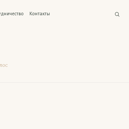
удничество
Контакты
рлос