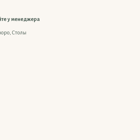
йте у менеджера
зоро
,
Столы